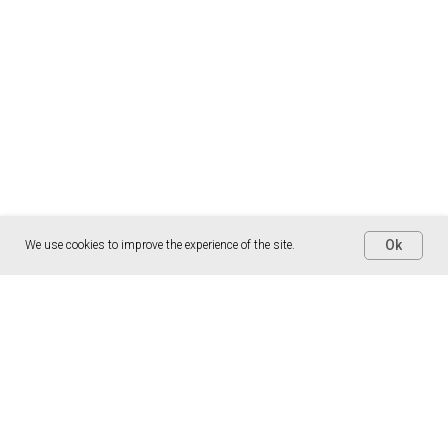
Ok
We use cookies to improve the experience of the site.
Персональный расчет прибыли
Заполните форму, чтобы получить расчет
чистой прибыли и окупаемости франшизы Clean