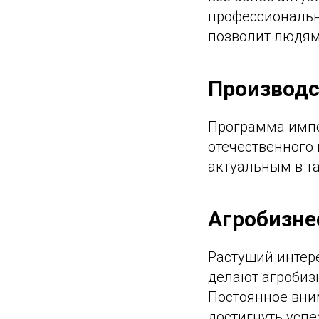
профессионально
позволит людям
Производс
Программа импо
отечественного 
актуальным в та
Агробизне
Растущий интер
делают агробиз
Постоянное вним
достигнуть успе