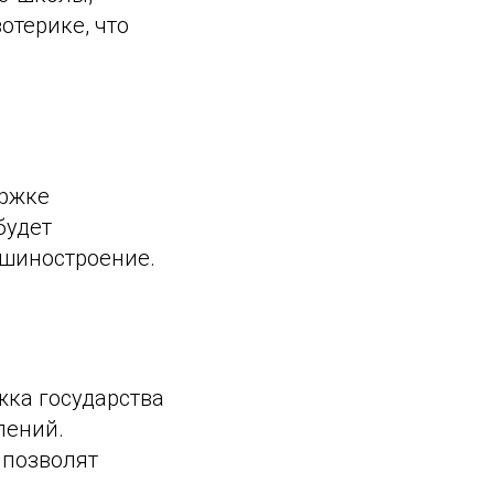
отерике, что
ержке
будет
ашиностроение.
жка государства
лений.
 позволят