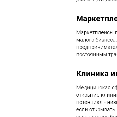
Маркетпл
Маркетплейсы п
малого бизнеса.
предпринимател
постоянным тра
Клиника и
Медицинская сф
открытие клини
потенциал - низ
если открывать
условиях все бо