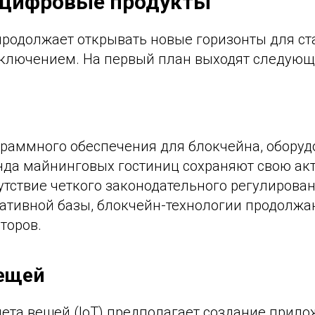
и цифровые продукты
родолжает открывать новые горизонты для ста
исключением. На первый план выходят следующ
граммного обеспечения для блокчейна, оборуд
нда майнинговых гостиниц сохраняют свою акт
утствие четкого законодательного регулирова
ативной базы, блокчейн-технологии продолжа
торов.
вещей
ета вещей (IoT) предполагает создание прило