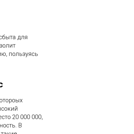
сбыта для
зволит
ю, пользуясь
с
котороых
ысокий
сто 20 000 000,
ость. В
 такие