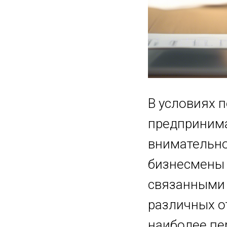
В условиях 
предпринима
внимательно
бизнесмены 
связанными 
различных о
наиболее пе