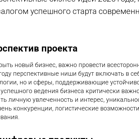
 залогом успешного старта современ
рспектив проекта
рыть новый бизнес, важно провести всесторо
 году перспективные ниши будут включать в се
логии, но и сферы, поддерживающие устойчиво
 успешного ведения бизнеса критически важн
ь личную увлеченность и интерес, уникальнос
овень конкуренции, логистические возможност
вания.