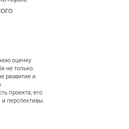
ного
ннюю оценку
бя не только
е развитие и
о
ть проекта, его
и и перспективы