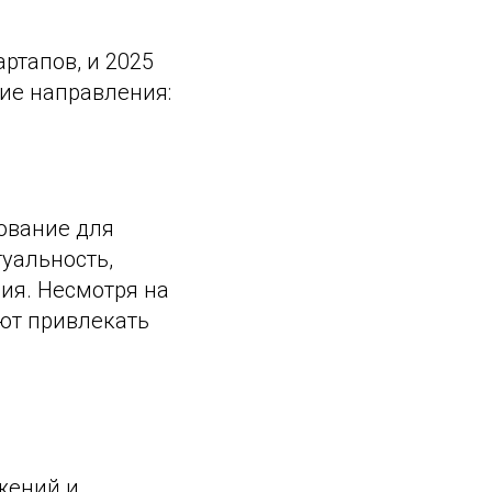
ртапов, и 2025
ие направления:
ование для
уальность,
ния. Несмотря на
ют привлекать
жений и