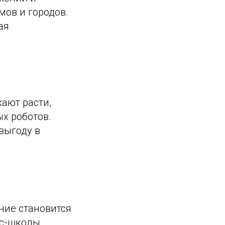
ов и городов.
ая
ают расти,
х роботов.
выгоду в
ние становится
с-школы,