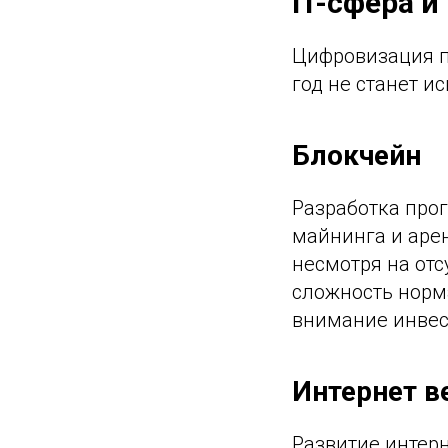
IT-сфера 
Цифровизация п
год не станет 
Блокчейн
Разработка про
майнинга и аре
несмотря на отс
сложность норм
внимание инвес
Интернет 
Развитие интерн