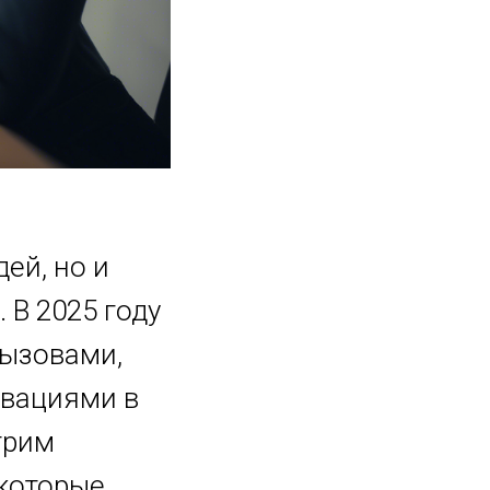
ей, но и
 В 2025 году
вызовами,
овациями в
трим
 которые