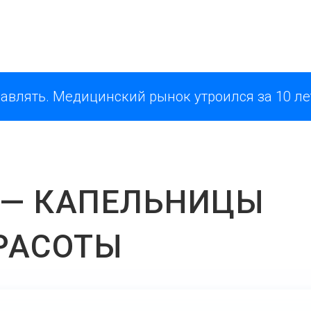
Регенерация+
JETLAG
Без варикоза
До сор
Без боли
После 
Здоровый сон
Антиам
. Медицинский рынок утроился за 10 лет. Вых
Энергия актив +
Здоров
НАД+
 — КАПЕЛЬНИЦЫ
РАСОТЫ