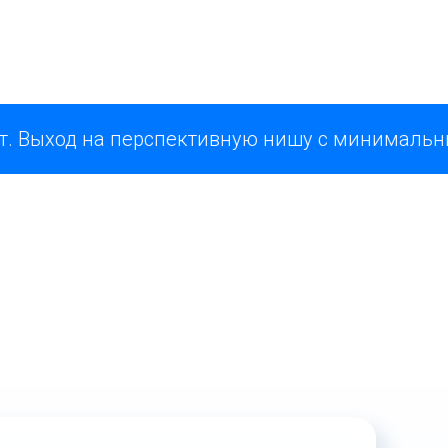
евнований
соревнований
миак
од на перспективную нишу с минимальным пор
ые суставы